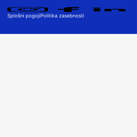
Splošni pogoji
Politika zasebnosti
Prijava
v sistem Vivi
Prijava v spletno TRgovino in sistem za restavracije
sodelujoče v Tednu restavracij.
Email naslov:
Geslo:
Zapomni si me
Pozabil sem geslo