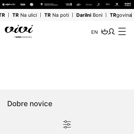
TR
TR
Na ulici
TR
Na poti
Darilni
Boni
TR
govina
EN
Išči
Dobre novice