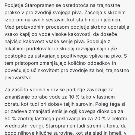
Podjetje Staropramen se osredotoča na trajnostne
prakse v proizvodnji svojega piva. Začenja s skrbnim
izborom naravnih sestavin, kot sta hmelj in ječmen.
Med proizvodnim procesom podjetje skrbno uporablja
vsako kapljico vode visoke kakovosti, da doseže
najvišjo kakovost vsake serije piva. Sodeluje z
lokalnimi pridelovalci in skupaj razvijajo najboljše
postopke za ustvarjanje pozitivnega vpliva na pivo. S
tem pristopom zmanjšujejo količino odpadkov in
povečujejo učinkovitost proizvodnje za bolj trajnostno
pivovarstvo.
Za zaščito vodnih virov se podjetje zavezuje za
zmanjšanje porabe vode za 10 % tako v lastnem
obratu kot tudi pri dobaviteljih surovin. Poleg tega si
prizadeva zmanjšati emisije ogljikovega dioksida za
50 % znotraj lastnega poslovanja in za 20 % v celotni
vrednostni verigi. Staropramen tudi stremi k temu, da
bodo njihove ključne surovine, kot sta slad in hmelj, v