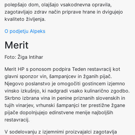
polepšajo dom, olajšajo vsakodnevna opravila,
zagotavljajo zdrav način priprave hrane in dvigujejo
kvaliteto življenja.
O podjetju Alpeks
Merit
Foto: Žiga Intihar
Merit HP s ponosom podpira Teden restavracij kot
glavni sponzor vin, šampanjcev in žganih pijač.
Njegovo poslanstvo je omogočiti gostincem izjemno
vinsko izkušnjo, ki nadgradi vsako kulinarično zgodbo.
Skrbno izbrana vina in penine priznanih slovenskih in
tujih vinarjev, vrhunski šampanjci ter prestižne žgane
pijače dopolnjujejo edinstvene menije najboljših
restavracij.
V sodelovanju z izjemnimi proizvajalci zagotavlja