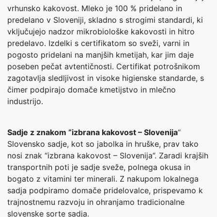
vrhunsko kakovost. Mleko je 100 % pridelano in
predelano v Sloveniji, skladno s strogimi standardi, ki
vključujejo nadzor mikrobiološke kakovosti in hitro
predelavo. Izdelki s certifikatom so sveži, varni in
pogosto pridelani na manjših kmetijah, kar jim daje
poseben pečat avtentičnosti. Certifikat potrošnikom
zagotavlja sledljivost in visoke higienske standarde, s
čimer podpirajo domače kmetijstvo in mlečno
industrijo.
Sadje z znakom “izbrana kakovost – Slovenija
“
Slovensko sadje, kot so jabolka in hruške, prav tako
nosi znak “izbrana kakovost – Slovenija”. Zaradi krajših
transportnih poti je sadje sveže, polnega okusa in
bogato z vitamini ter minerali. Z nakupom lokalnega
sadja podpiramo domače pridelovalce, prispevamo k
trajnostnemu razvoju in ohranjamo tradicionalne
slovenske sorte sadja.