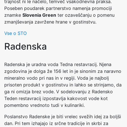
trajnost ni le načelo, temveč vsakodnevna praksa.
Poseben poudarek partnerstvo namenja promociji
znamke
Slovenia Green
ter ozaveščanju o pomenu
zmanjševanja zavržene hrane v gostinstvu.
Vse o STO
Radenska
Radenska je uradna voda Tedna restavracij. Njena
zgodovina je dolga že 156 let in je sinonim za naravno
mineralno vodo pri nas in v regiji. Voda je najbolj
prisoten produkt v gostinstvu in lahko se strinjamo, da
ga ni omizja brez vode. V sodelovanju z Radensko
Teden restavracij izpostavlja kakovost vode kot
pomembno vrednoto tudi v kulinariki.
Poslanstvo Radenske je biti vrelec svežih idej za boljši
dan. Pri tem izhajajo iz srčne tradicije in skrbi za