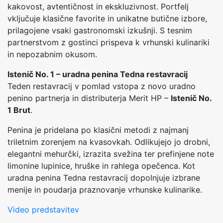
kakovost, avtentičnost in ekskluzivnost. Portfelj
vključuje klasične favorite in unikatne butične izbore,
prilagojene vsaki gastronomski izkušnji. S tesnim
partnerstvom z gostinci prispeva k vrhunski kulinariki
in nepozabnim okusom.
Istenič No. 1 – uradna penina Tedna restavracij
Teden restavracij v pomlad vstopa z novo uradno
penino partnerja in distributerja Merit HP –
Istenič No.
1 Brut
.
Penina je pridelana po klasični metodi z najmanj
triletnim zorenjem na kvasovkah. Odlikujejo jo drobni,
elegantni mehurčki, izrazita svežina ter prefinjene note
limonine lupinice, hruške in rahlega opečenca. Kot
uradna penina Tedna restavracij dopolnjuje izbrane
menije in poudarja praznovanje vrhunske kulinarike.
Video predstavitev