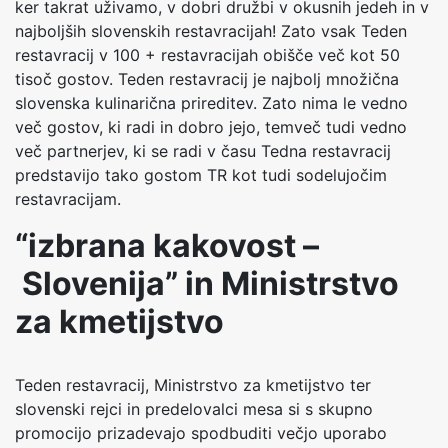
ker takrat uživamo, v dobri družbi v okusnih jedeh in v
najboljših slovenskih restavracijah! Zato vsak Teden
restavracij v 100 + restavracijah obišče več kot 50
tisoč gostov. Teden restavracij je najbolj množična
slovenska kulinarična prireditev. Zato nima le vedno
več gostov, ki radi in dobro jejo, temveč tudi vedno
več partnerjev, ki se radi v času Tedna restavracij
predstavijo tako gostom TR kot tudi sodelujočim
restavracijam.
“izbrana kakovost –
Slovenija” in Ministrstvo
za kmetijstvo
Teden restavracij, Ministrstvo za kmetijstvo ter
slovenski rejci in predelovalci mesa si s skupno
promocijo prizadevajo spodbuditi večjo uporabo