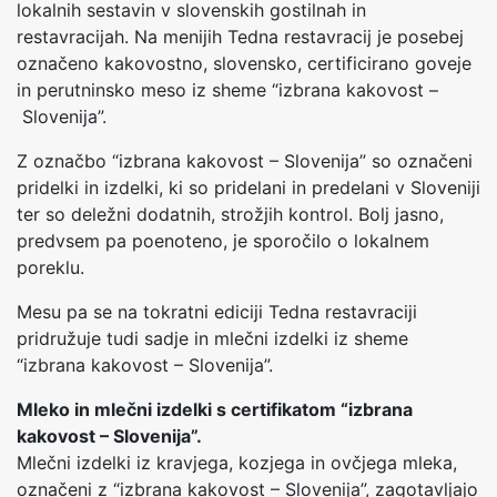
lokalnih sestavin v slovenskih gostilnah in
restavracijah. Na menijih Tedna restavracij je posebej
označeno kakovostno, slovensko, certificirano goveje
in perutninsko meso iz sheme “izbrana kakovost –
Slovenija”.
Z označbo “izbrana kakovost – Slovenija” so označeni
pridelki in izdelki, ki so pridelani in predelani v Sloveniji
ter so deležni dodatnih, strožjih kontrol. Bolj jasno,
predvsem pa poenoteno, je sporočilo o lokalnem
poreklu.
Mesu pa se na tokratni ediciji Tedna restavraciji
pridružuje tudi sadje in mlečni izdelki iz sheme
“izbrana kakovost – Slovenija”.
Mleko in mlečni izdelki s certifikatom “izbrana
kakovost – Slovenija”.
Mlečni izdelki iz kravjega, kozjega in ovčjega mleka,
označeni z “izbrana kakovost – Slovenija”, zagotavljajo