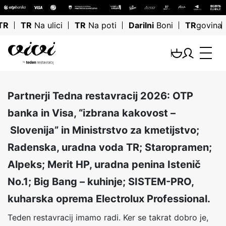
TR
TR
Na ulici
TR
Na poti
Darilni
Boni
TR
govina
Partnerji Tedna restavracij 2026: OTP
banka in Visa, “izbrana kakovost –
Slovenija” in Ministrstvo za kmetijstvo;
Radenska, uradna voda TR; Staropramen;
Alpeks; Merit HP, uradna penina Istenič
No.1; Big Bang – kuhinje; SISTEM-PRO,
kuharska oprema Electrolux Professional.
Teden restavracij imamo radi. Ker se takrat dobro je,