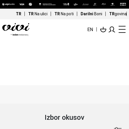
TR
TR
Na ulici
TR
Na poti
Darilni
Boni
TR
govina
EN
Išči
Izbor okusov