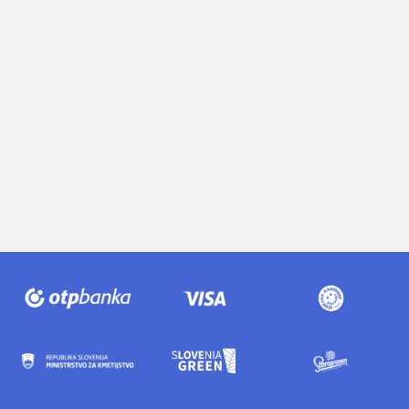
Vipava je ta vikend dišala
po odlični kulinariki in dobri
družbi
TR na ulici
Hotel Piran