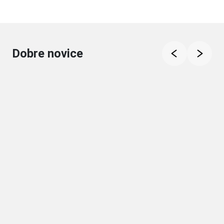
Dobre novice
Steakhouse naša hiša
Gostišče Draga
Restavracija Tabor
Triangel