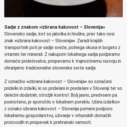
Sadje z znakom
»
izbrana kakovost – Slovenija
«
Slovensko sadje, kot so jabolka in hruške, prav tako nosi
znak
»
izbrana kakovost – Slovenija
«
. Zaradi krajših
transportnih poti je sadje sveže, polnega okusa in bogato z
vitamini ter minerali. Z nakupom lokalnega sadja podpiramo
domače pridelovalce, prispevamo k trajnostnemu razvoju in
ohranjamo tradicionalne slovenske sorte sadja.
Z označbo
»
izbrana kakovost – Slovenija
«
so označeni
pridelki in izdelki, ki so pridelani in predelani v Sloveniji ter so
deležni dodatnih, strožjih kontrol. Bolj jasno, predvsem pa
poenoteno, je sporočilo o lokalnem poreklu. Izbira izdelkov
z oznako izbrana kakovost – Slovenija pomeni podporo
lokalnemu gospodarstvu, uživanje v vrhunskih domačih
proizvodih in prispevek k prehranski varnosti.