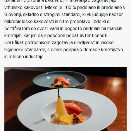
označeni z
»
izbrana kakovost – Slovenija
«
, zagotavljajo
vrhunsko kakovost. Mleko je 100 % pridelano in predelano v
Sloveniji, skladno s strogimi standardi, ki vključujejo nadzor
mikrobiološke kakovosti in hitro predelavo. Izdelki s
certifikatom so sveži, varni in pogosto pridelani na manjših
kmetijah, kar jim daje poseben pečat avtentičnosti.
Certifikat potrošnikom zagotavlja sledljivost in visoke
higienske standarde, s čimer podpirajo domače kmetijstvo
in mlečno industrijo.