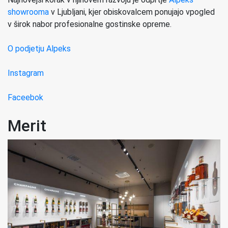
showrooma
v Ljubljani, kjer obiskovalcem ponujajo vpogled
v širok nabor profesionalne gostinske opreme.
O podjetju Alpeks
Instagram
Faceebok
Merit