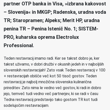
partner OTP banka in Visa, »izbrana kakovost
– Slovenija« in MKGP; Radenska, uradna voda
TR; Staropramen; Alpeks; Merit HP, uradna
penina TR –
Penina Istenič No. 1
; SISTEM-
PRO, kuharska oprema Electrolux
Professional
.
Teden restavracij imamo radi. Ker se takrat dobro je, ker
takrat uživamo, v dobri družbi v okusnih jedeh in v najboljših
slovenskih restavracijah! Zato vsak Teden restavracij v 100
+ restavracijah obišče več kot 50 tisoč gostov. Teden
restavracij je najbolj množična slovenska kulinarična
prireditev. Zato nima le vedno več gostov, ki radi in dobro
jejo, temveč tudi vedno več partnerjev, ki se radi v času
Tedna restavracij predstavijo tako gostom TR kot tudi
sodelujočim restavracijam.