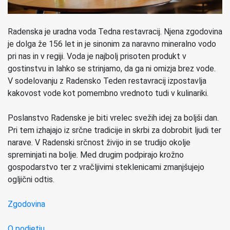
Radenska je uradna voda Tedna restavracij. Njena zgodovina
je dolga že 156 let in je sinonim za naravno mineralno vodo
pri nas in v regiji. Voda je najbolj prisoten produkt v
gostinstvu in lahko se strinjamo, da ga ni omizja brez vode.
V sodelovanju z Radensko Teden restavracij izpostavlja
kakovost vode kot pomembno vrednoto tudi v kulinariki.
Poslanstvo Radenske je biti vrelec svežih idej za boljši dan.
Pri tem izhajajo iz srčne tradicije in skrbi za dobrobit ljudi ter
narave. V Radenski srčnost živijo in se trudijo okolje
spreminjati na bolje. Med drugim podpirajo krožno
gospodarstvo ter z vračljivimi steklenicami zmanjšujejo
ogljični odtis.
Zgodovina
O podjetju