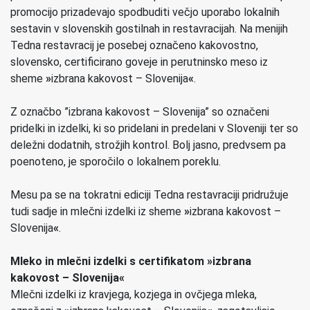
promocijo prizadevajo spodbuditi večjo uporabo lokalnih
sestavin v slovenskih gostilnah in restavracijah. Na menijih
Tedna restavracij je posebej označeno kakovostno,
slovensko, certificirano goveje in perutninsko meso iz
sheme
»
izbrana kakovost – Slovenija
«
.
Z označbo ”izbrana kakovost – Slovenija” so označeni
pridelki in izdelki, ki so pridelani in predelani v Sloveniji ter so
deležni dodatnih, strožjih kontrol. Bolj jasno, predvsem pa
poenoteno, je sporočilo o lokalnem poreklu.
Mesu pa se na tokratni ediciji Tedna restavraciji pridružuje
tudi sadje in mlečni izdelki iz sheme
»
izbrana kakovost –
Slovenija
«
.
Mleko in mlečni izdelki s certifikatom
»
izbrana
kakovost – Slovenija
«
Mlečni izdelki iz kravjega, kozjega in ovčjega mleka,