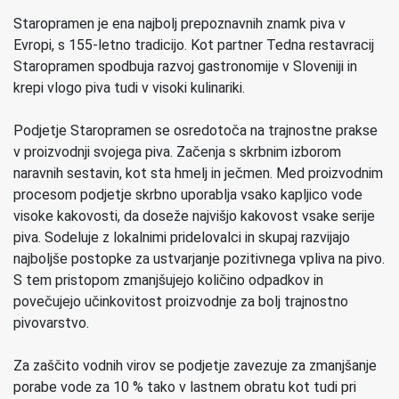
Staropramen je ena najbolj prepoznavnih znamk piva v
Evropi, s 155-letno tradicijo. Kot partner Tedna restavracij
Staropramen spodbuja razvoj gastronomije v Sloveniji in
krepi vlogo piva tudi v visoki kulinariki.
Podjetje Staropramen se osredotoča na trajnostne prakse
v proizvodnji svojega piva. Začenja s skrbnim izborom
naravnih sestavin, kot sta hmelj in ječmen. Med proizvodnim
procesom podjetje skrbno uporablja vsako kapljico vode
visoke kakovosti, da doseže najvišjo kakovost vsake serije
piva. Sodeluje z lokalnimi pridelovalci in skupaj razvijajo
najboljše postopke za ustvarjanje pozitivnega vpliva na pivo.
S tem pristopom zmanjšujejo količino odpadkov in
povečujejo učinkovitost proizvodnje za bolj trajnostno
pivovarstvo.
Za zaščito vodnih virov se podjetje zavezuje za zmanjšanje
porabe vode za 10 % tako v lastnem obratu kot tudi pri