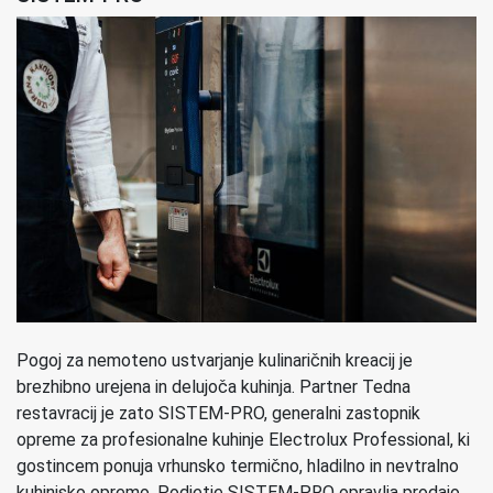
Pogoj za nemoteno ustvarjanje kulinaričnih kreacij je
brezhibno urejena in delujoča kuhinja. Partner Tedna
restavracij je zato SISTEM-PRO, generalni zastopnik
opreme za profesionalne kuhinje Electrolux Professional, ki
gostincem ponuja vrhunsko termično, hladilno in nevtralno
kuhinjsko opremo. Podjetje SISTEM-PRO opravlja prodajo,