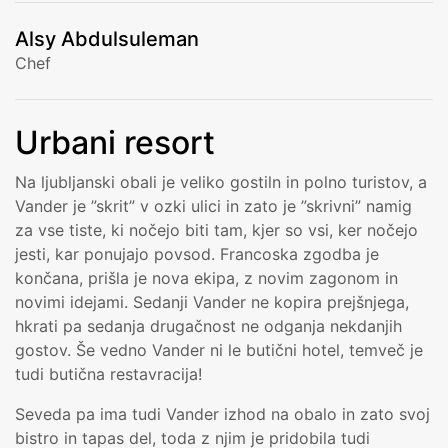
Alsy Abdulsuleman
Chef
Urbani resort
Na ljubljanski obali je veliko gostiln in polno turistov, a
Vander je ”skrit” v ozki ulici in zato je ”skrivni” namig
za vse tiste, ki nočejo biti tam, kjer so vsi, ker nočejo
jesti, kar ponujajo povsod. Francoska zgodba je
končana, prišla je nova ekipa, z novim zagonom in
novimi idejami. Sedanji Vander ne kopira prejšnjega,
hkrati pa sedanja drugačnost ne odganja nekdanjih
gostov. Še vedno Vander ni le butični hotel, temveč je
tudi butična restavracija!
Seveda pa ima tudi Vander izhod na obalo in zato svoj
bistro in tapas del, toda z njim je pridobila tudi