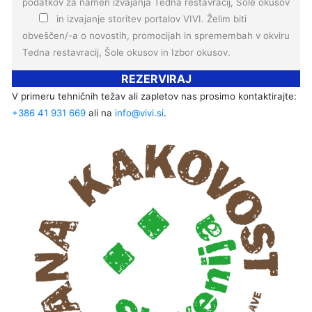
podatkov
za namen izvajanja Tedna restavracij, Šole okusov
in izvajanje storitev portalov VIVI.
Želim biti
obveščen/-a o novostih, promocijah in spremembah v okviru
Tedna restavracij, Šole okusov in Izbor okusov.
REZERVIRAJ
V primeru tehničnih težav ali zapletov nas prosimo kontaktirajte:
+386 41 931 669
ali na
info@vivi.si
.