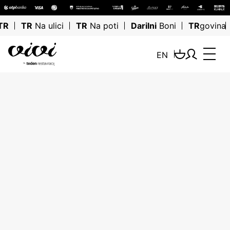
TR
TR
Na ulici
TR
Na poti
Darilni
Boni
TR
govina
EN