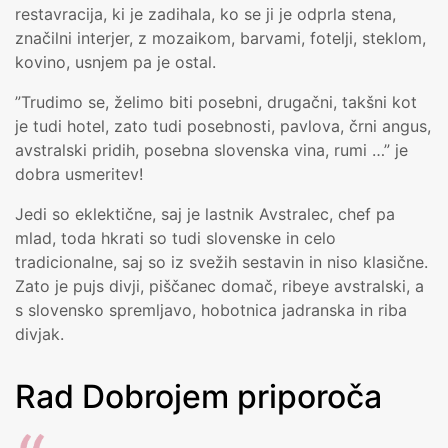
restavracija, ki je zadihala, ko se ji je odprla stena,
značilni interjer, z mozaikom, barvami, fotelji, steklom,
kovino, usnjem pa je ostal.
”Trudimo se, želimo biti posebni, drugačni, takšni kot
je tudi hotel, zato tudi posebnosti, pavlova, črni angus,
avstralski pridih, posebna slovenska vina, rumi …” je
dobra usmeritev!
Jedi so eklektične, saj je lastnik Avstralec, chef pa
mlad, toda hkrati so tudi slovenske in celo
tradicionalne, saj so iz svežih sestavin in niso klasične.
Zato je pujs divji, piščanec domač, ribeye avstralski, a
s slovensko spremljavo, hobotnica jadranska in riba
divjak.
Rad Dobrojem priporoča