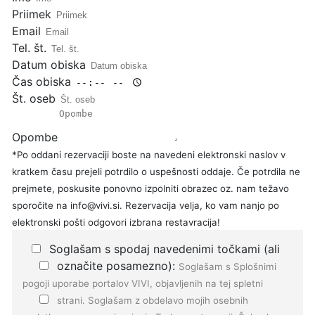
Priimek
Email
Tel. št.
Datum obiska
Čas obiska
Št. oseb
Opombe
*Po oddani rezervaciji boste na navedeni elektronski naslov v
kratkem času prejeli potrdilo o uspešnosti oddaje. Če potrdila ne
prejmete, poskusite ponovno izpolniti obrazec oz. nam težavo
sporočite na info@vivi.si. Rezervacija velja, ko vam nanjo po
elektronski pošti odgovori izbrana restavracija!
Soglašam s spodaj navedenimi točkami (ali
označite posamezno):
Soglašam s
Splošnimi
pogoji
uporabe portalov VIVI, objavljenih na tej spletni
strani.
Soglašam z
obdelavo mojih osebnih