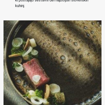
ki postajajo sestavni del najboljših slovenskih
kuhinj.