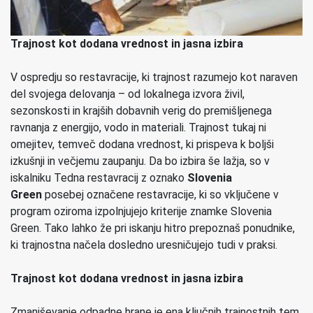
Trajnost kot dodana vrednost in jasna izbira
V ospredju so restavracije, ki trajnost razumejo kot naraven
del svojega delovanja – od lokalnega izvora živil,
sezonskosti in krajših dobavnih verig do premišljenega
ravnanja z energijo, vodo in materiali. Trajnost tukaj ni
omejitev, temveč dodana vrednost, ki prispeva k boljši
izkušnji in večjemu zaupanju. Da bo izbira še lažja, so v
iskalniku Tedna restavracij z oznako
Slovenia
Green
posebej označene restavracije, ki so vključene v
program oziroma izpolnjujejo kriterije znamke Slovenia
Green. Tako lahko že pri iskanju hitro prepoznaš ponudnike,
ki trajnostna načela dosledno uresničujejo tudi v praksi.
Trajnost kot dodana vrednost in jasna izbira
Zmanjševanje odpadne hrane je ena ključnih trajnostnih tem