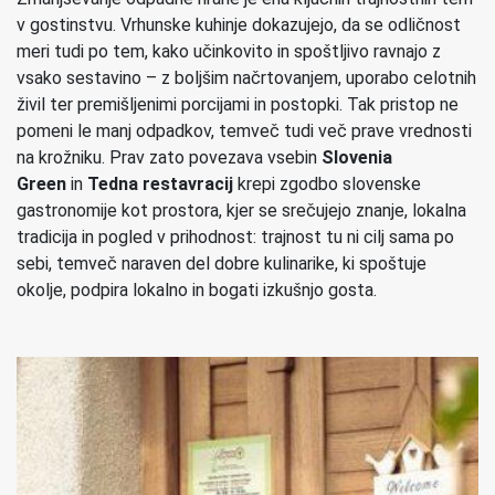
v gostinstvu. Vrhunske kuhinje dokazujejo, da se odličnost
meri tudi po tem, kako učinkovito in spoštljivo ravnajo z
vsako sestavino – z boljšim načrtovanjem, uporabo celotnih
živil ter premišljenimi porcijami in postopki. Tak pristop ne
pomeni le manj odpadkov, temveč tudi več prave vrednosti
na krožniku. Prav zato povezava vsebin
Slovenia
Green
in
Tedna restavracij
krepi zgodbo slovenske
gastronomije kot prostora, kjer se srečujejo znanje, lokalna
tradicija in pogled v prihodnost: trajnost tu ni cilj sama po
sebi, temveč naraven del dobre kulinarike, ki spoštuje
okolje, podpira lokalno in bogati izkušnjo gosta.