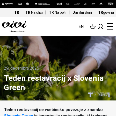
TR
TR
Na ulici
TR
Na poti
Darilni
Boni
TR
govina
EN
29. decembra 2025
Teden restavracij x Slovenia
Green
Teden restavracij se vsebinsko povezuje z znamko
Slovenia Green
in izpostavlja restavracije, ki trajnost