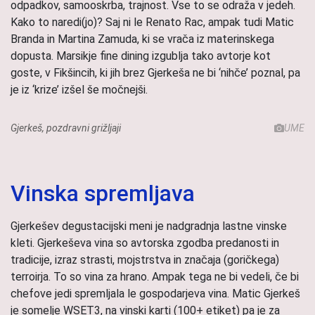
odpadkov, samooskrba, trajnost. Vse to se odraža v jedeh.
Kako to naredi(jo)? Saj ni le Renato Rac, ampak tudi Matic
Branda in Martina Zamuda, ki se vrača iz materinskega
dopusta. Marsikje fine dining izgublja tako avtorje kot
goste, v Fikšincih, ki jih brez Gjerkeša ne bi ‘nihče’ poznal, pa
je iz ‘krize’ izšel še močnejši.
Gjerkeš, pozdravni grižljaji
UME
Vinska spremljava
Gjerkešev degustacijski meni je nadgradnja lastne vinske
kleti. Gjerkeševa vina so avtorska zgodba predanosti in
tradicije, izraz strasti, mojstrstva in značaja (goričkega)
terroirja. To so vina za hrano. Ampak tega ne bi vedeli, če bi
chefove jedi spremljala le gospodarjeva vina. Matic Gjerkeš
je somelje WSET3, na vinski karti (100+ etiket) pa je za