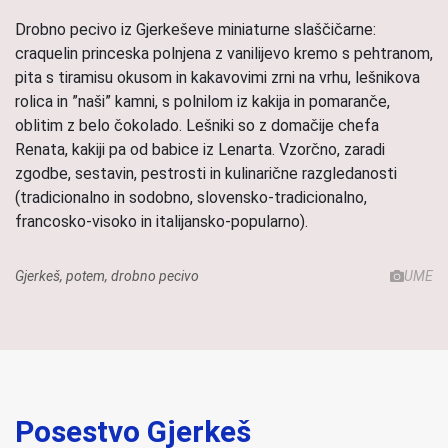
Drobno pecivo iz Gjerkeševe miniaturne slaščičarne:
craquelin princeska polnjena z vanilijevo kremo s pehtranom,
pita s tiramisu okusom in kakavovimi zrni na vrhu, lešnikova
rolica in ”naši” kamni, s polnilom iz kakija in pomaranče,
oblitim z belo čokolado. Lešniki so z domačije chefa
Renata, kakiji pa od babice iz Lenarta. Vzorčno, zaradi
zgodbe, sestavin, pestrosti in kulinarične razgledanosti
(tradicionalno in sodobno, slovensko-tradicionalno,
francosko-visoko in italijansko-popularno).
Gjerkeš, potem, drobno pecivo
UME
Posestvo Gjerkeš