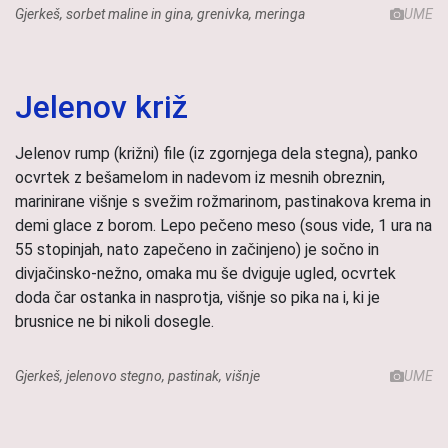
Gjerkeš, sorbet maline in gina, grenivka, meringa
UME
Jelenov križ
Jelenov rump (križni) file (iz zgornjega dela stegna), panko
ocvrtek z bešamelom in nadevom iz mesnih obreznin,
marinirane višnje s svežim rožmarinom, pastinakova krema in
demi glace z borom. Lepo pečeno meso (sous vide, 1 ura na
55 stopinjah, nato zapečeno in začinjeno) je sočno in
divjačinsko-nežno, omaka mu še dviguje ugled, ocvrtek
doda čar ostanka in nasprotja, višnje so pika na i, ki je
brusnice ne bi nikoli dosegle.
Gjerkeš, jelenovo stegno, pastinak, višnje
UME