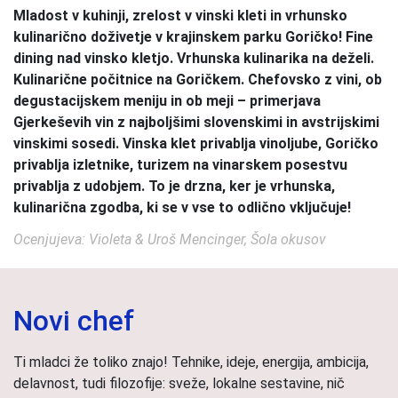
Mladost v kuhinji, zrelost v vinski kleti in vrhunsko
kulinarično doživetje v krajinskem parku Goričko! Fine
dining nad vinsko kletjo. Vrhunska kulinarika na deželi.
Kulinarične počitnice na Goričkem. Chefovsko z vini, ob
degustacijskem meniju in ob meji – primerjava
Gjerkeševih vin z najboljšimi slovenskimi in avstrijskimi
vinskimi sosedi. Vinska klet privablja vinoljube, Goričko
privablja izletnike, turizem na vinarskem posestvu
privablja z udobjem. To je drzna, ker je vrhunska,
kulinarična zgodba, ki se v vse to odlično vključuje!
Ocenjujeva: Violeta & Uroš Mencinger, Šola okusov
Novi chef
Ti mladci že toliko znajo! Tehnike, ideje, energija, ambicija,
delavnost, tudi filozofije: sveže, lokalne sestavine, nič