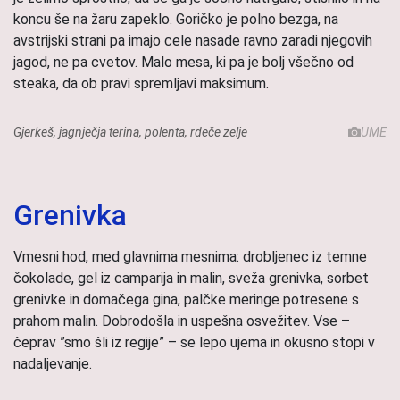
koncu še na žaru zapeklo. Goričko je polno bezga, na
avstrijski strani pa imajo cele nasade ravno zaradi njegovih
jagod, ne pa cvetov. Malo mesa, ki pa je bolj všečno od
steaka, da ob pravi spremljavi maksimum.
Gjerkeš, jagnječja terina, polenta, rdeče zelje
UME
Grenivka
Vmesni hod, med glavnima mesnima: drobljenec iz temne
čokolade, gel iz camparija in malin, sveža grenivka, sorbet
grenivke in domačega gina, palčke meringe potresene s
prahom malin. Dobrodošla in uspešna osvežitev. Vse –
čeprav ”smo šli iz regije” – se lepo ujema in okusno stopi v
nadaljevanje.