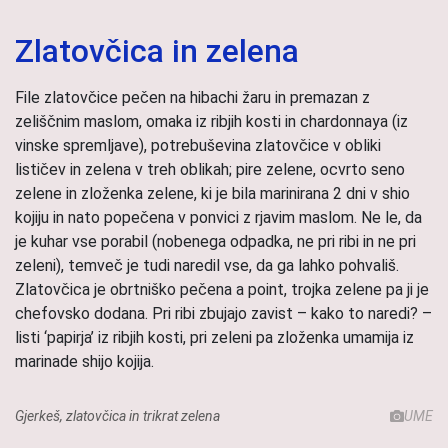
Zlatovčica in zelena
File zlatovčice pečen na hibachi žaru in premazan z
zeliščnim maslom, omaka iz ribjih kosti in chardonnaya (iz
vinske spremljave), potrebuševina zlatovčice v obliki
lističev in zelena v treh oblikah; pire zelene, ocvrto seno
zelene in zloženka zelene, ki je bila marinirana 2 dni v shio
kojiju in nato popečena v ponvici z rjavim maslom. Ne le, da
je kuhar vse porabil (nobenega odpadka, ne pri ribi in ne pri
zeleni), temveč je tudi naredil vse, da ga lahko pohvališ.
Zlatovčica je obrtniško pečena a point, trojka zelene pa ji je
chefovsko dodana. Pri ribi zbujajo zavist – kako to naredi? –
listi ‘papirja’ iz ribjih kosti, pri zeleni pa zloženka umamija iz
marinade shijo kojija.
Gjerkeš, zlatovčica in trikrat zelena
UME