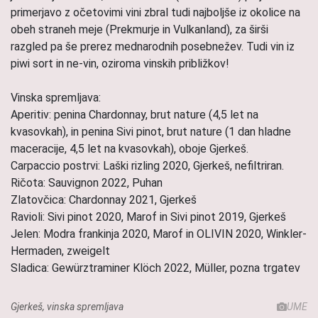
primerjavo z očetovimi vini zbral tudi najboljše iz okolice na
obeh straneh meje (Prekmurje in Vulkanland), za širši
razgled pa še prerez mednarodnih posebnežev. Tudi vin iz
piwi sort in ne-vin, oziroma vinskih približkov!
Vinska spremljava:
Aperitiv: penina Chardonnay, brut nature (4,5 let na
kvasovkah), in penina Sivi pinot, brut nature (1 dan hladne
maceracije, 4,5 let na kvasovkah), oboje Gjerkeš.
Carpaccio postrvi: Laški rizling 2020, Gjerkeš, nefiltriran.
Ričota: Sauvignon 2022, Puhan
Zlatovčica: Chardonnay 2021, Gjerkeš
Ravioli: Sivi pinot 2020, Marof in Sivi pinot 2019, Gjerkeš
Jelen: Modra frankinja 2020, Marof in OLIVIN 2020, Winkler-
Hermaden, zweigelt
Sladica: Gewürztraminer Klöch 2022, Müller, pozna trgatev
Gjerkeš, vinska spremljava
UME