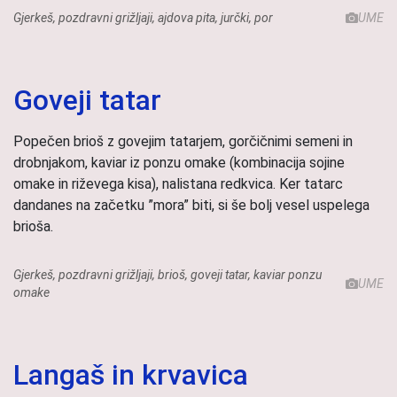
Gjerkeš, pozdravni grižljaji, ajdova pita, jurčki, por
UME
Goveji tatar
Popečen brioš z govejim tatarjem, gorčičnimi semeni in
drobnjakom, kaviar iz ponzu omake (kombinacija sojine
omake in riževega kisa), nalistana redkvica. Ker tatarc
dandanes na začetku ”mora” biti, si še bolj vesel uspelega
brioša.
Gjerkeš, pozdravni grižljaji, brioš, goveji tatar, kaviar ponzu
UME
omake
Langaš in krvavica