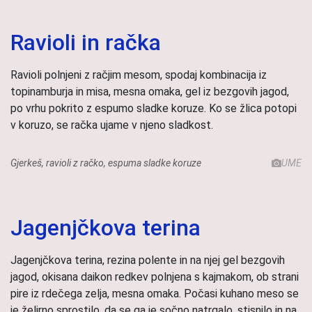
Ravioli in račka
Ravioli polnjeni z račjim mesom, spodaj kombinacija iz
topinamburja in misa, mesna omaka, gel iz bezgovih jagod,
po vrhu pokrito z espumo sladke koruze. Ko se žlica potopi
v koruzo, se račka ujame v njeno sladkost.
Gjerkeš, ravioli z račko, espuma sladke koruze
UME
Jagenjčkova terina
Jagenjčkova terina, rezina polente in na njej gel bezgovih
jagod, okisana daikon redkev polnjena s kajmakom, ob strani
pire iz rdečega zelja, mesna omaka. Počasi kuhano meso se
je želirno sprostilo, da se ga je sočno natrgalo, stisnilo in na