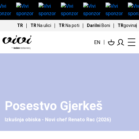
TR
TR
Na ulici
TR
Na poti
Darilni
Boni
TR
govina
EN
Posestvo Gjerkeš
Izkušnja obiska - Novi chef Renato Rac (2026)