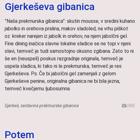
Gjerkeševa gibanica
”Naša prekmurska gibanica”: skutin mousse, v sredini kuhano
jabolko in orehova pralina, makov sladoled, na vrhu piškot
oz. kreker narejen iz jabolk in orehov, na njem jabolčni gel.
Fine dining inačica slavne lokalne sladice se ne topi v njeni
slavi, temveč je tudi samostojno okusno zgibana. Zato to ni
še en (neuspeli) poskus razgradnje originala, temveč je
uspela sladica, ki tako ni le prekmurska, temveč je res
Gjerkeševa. P.s. Če bi jabolčni gel zamenjali z gelom
Gjerkeševe penine, originalna gibanica ne bi bila jezna,
temveč kvečjemu ljubosumna.
Gjerkeš, sestavine prekmurske gibanice
UME
Potem