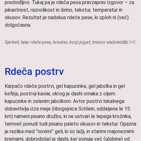
predvidljivo. Tukaj pa je rdeča pesa pravzaprav izgovor – za
pikantnost, raznolikost in širino, tekstur, temperatur in
okusov. Rezultat je nadokus rdeče pese, ki sploh ni (več)
dolgočasna.
Gjerkeš, tatar rdeče pese, breskev, kozji jogurt, hrenov sladoled
UME
Rdeča postrv
Karpačo rdeče postrvi, gel kapucinke, gel jabolka in gel
kefirja, postrvji kaviar, okrog je dashi omaka z oljem
kapucinke in zelenim jabolkom. Avtor postrvi lokalnega
dobavitelja izza meje (ribogojnica Schlein, oddaljena le 15
km) nameni pisano družbo, ki ne ustvari le lepega krožnika,
temveč ponudi tudi pisano paleto okusov in tekstur. Opazna
je razlika med ”novimi” geli, ki so lažji, in starimi majoneznimi
kremami, dobrodošel je dashi, ker ponuja več (globine) od