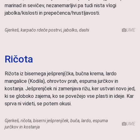
marinad in sevičev, nezanemarljivi pa tudi nista vlogi
jabolka/kislosti in prepečenca/hrustljavosti.
Gjerkeš, karpačo rdeče postrvi, jabolko, dashi
UME
Ričota
Rižota iz bisernega ješprenj(čka, bučna krema, lardo
mangalice (Kodila), ohrovtov prah, espuma jurčkov in
kostanja. Ješprenjček ni zamenjava rižu, ker ustvari novo jed,
ki se globoko zajema, ko se povežejo vse plasti in ideje. Kar
sprva ni videti, se potem okusi.
Gjerkeš, ričota, biserni ješprenjček, buča, lardo, espuma
UME
jurčkov in kostanja