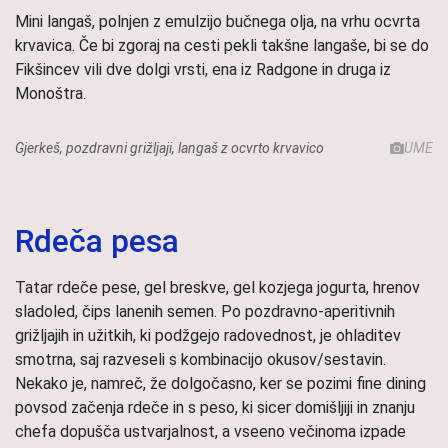
Mini langaš, polnjen z emulzijo bučnega olja, na vrhu ocvrta
krvavica. Če bi zgoraj na cesti pekli takšne langaše, bi se do
Fikšincev vili dve dolgi vrsti, ena iz Radgone in druga iz
Monoštra.
Gjerkeš, pozdravni grižljaji, langaš z ocvrto krvavico
UME
Rdeča pesa
Tatar rdeče pese, gel breskve, gel kozjega jogurta, hrenov
sladoled, čips lanenih semen. Po pozdravno-aperitivnih
grižljajih in užitkih, ki podžgejo radovednost, je ohladitev
smotrna, saj razveseli s kombinacijo okusov/sestavin.
Nekako je, namreč, že dolgočasno, ker se pozimi fine dining
povsod začenja rdeče in s peso, ki sicer domišljiji in znanju
chefa dopušča ustvarjalnost, a vseeno večinoma izpade