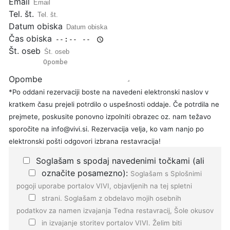
Email
Tel. št.
Datum obiska
Čas obiska
Št. oseb
Opombe
*Po oddani rezervaciji boste na navedeni elektronski naslov v
kratkem času prejeli potrdilo o uspešnosti oddaje. Če potrdila ne
prejmete, poskusite ponovno izpolniti obrazec oz. nam težavo
sporočite na info@vivi.si. Rezervacija velja, ko vam nanjo po
elektronski pošti odgovori izbrana restavracija!
Soglašam s spodaj navedenimi točkami (ali
označite posamezno):
Soglašam s
Splošnimi
pogoji
uporabe portalov VIVI, objavljenih na tej spletni
strani.
Soglašam z
obdelavo mojih osebnih
podatkov
za namen izvajanja Tedna restavracij, Šole okusov
in izvajanje storitev portalov VIVI.
Želim biti