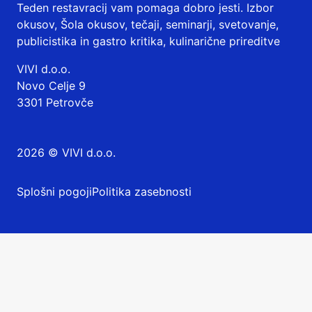
Teden restavracij vam pomaga dobro jesti. Izbor
okusov, Šola okusov, tečaji, seminarji, svetovanje,
publicistika in gastro kritika, kulinarične prireditve
VIVI d.o.o.
Novo Celje 9
3301 Petrovče
2026 © VIVI d.o.o.
Splošni pogoji
Politika zasebnosti