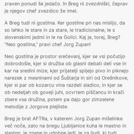
zraven ponudi še jedačo. In Breg ni zvezdniški, čeprav
je njegov chef zvezdico že imel.
A Breg tudi ni gostilna. Ker gostilne pri nas mislijo, da
so lahko le stare in za stare, le tradicionalne, le s
slovenskimi jedmi in le na Golici. Kaj je, torej, Breg?
”Neo gostilna,” pravi chef Jorg Zupan!
Neo gostilna je prostor srečevanj, kjer se vsi počutijo
dobrodošle, kjer si družba ob glasni debati deli vse in
kar na sredini mize, kjer prijatelji spijejo pivo in piknejo
narezek z mesninami od Šuštarja in siri od Orešnikove,
kjer si par ob kozarcu vina razdeli sladico, in kjer se
ob nedeljah ob goveji juhi, ocvrtem piščancu in krači
zbere vsa družina, potem pa dajo gor zimzelene
melodije z Jorgove plejliste.
Breg je brat AFTRa, v katerem Jorg Zupan mišelinke
več noče, zato na bregu Ljubljanice kuha le mastno in
slastno, le znane in udobne jedi, le za ljudi, ki tudi