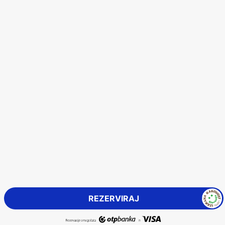
Pozabljeno
geslo
Prosimo, vnesite svoj e-poštni naslov.
Prejeli boste povezavo za ustvarjanje novega gesla po
e-pošti.
Vaš e-mail naslov
REZERVIRAJ