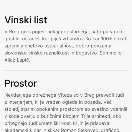
Vinski list
V Breg greš pojest nekaj popularnega, nato pa v neo
gostilni ostaneš, ker piješ vrhunsko. Ko kar 100+ etiket
spremlja chefovo ustvarjalnost, dobro povzema
slovensko vinsko raznolikost in bogastvo. Sommelier
Aljaž Lapič.
Prostor
Nekdanjega obrežnega Viteza so v Breg prevedli tudi
z interjerjem, ki je vreden ogleda in poseda. Več
stoletij starim obokanim prostorom so svežino vdahnili
v sodelovanju z butičnimi birojem Trije arhitekti, oko
pritegnejo tudi umetniški kosi, ki jih je prispeval
akademski kipar in slikar Roman Slekovec, grafično