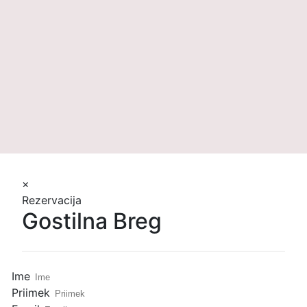
Črna rižota ob Ljubljanici (2024)
V ljubljanščini je morski crudo postal že krudo, tako redna je
dostava z Jadrana. A rezin gofa v soku rabarbare ni potrebno
primerjati le z drugimi, temveč kar z lastnimi … V Nazorjevi
(Aftr) je Zupanov gof podoben, a dovolj drugačen, da je sredi
Več
mesta njegova ”surovost” globlja, bolj slojevita in z daljšim
spominom. Na bregu pa je zato lahko bolj neposredna,
osvežilna in živahna. Da pa ni le sašimi-karpačo-seviče-krudo,
poskrbi ”harpuniranje” nasprotij, z rabarbaro, rdečo čebulo in
pehtranom.
×
Rezervacija
Gostilna Breg
Ime
Priimek