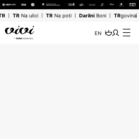
TR
TR
Na ulici
TR
Na poti
Darilni
Boni
TR
govina
EN