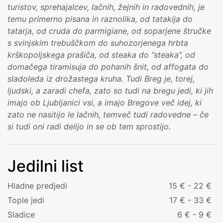
turistov, sprehajalcev, lačnih, žejnih in radovednih, je
temu primerno pisana in raznolika, od tatakija do
tatarja, od cruda do parmigiane, od soparjene štručke
s svinjskim trebuščkom do suhozorjenega hrbta
krškopoljskega prašiča, od steaka do ”steaka”, od
domačega tiramisuja do pohanih šnit, od affogata do
sladoleda iz drožastega kruha. Tudi Breg je, torej,
ljudski, a zaradi chefa, zato so tudi na bregu jedi, ki jih
imajo ob Ljubljanici vsi, a imajo Bregove več idej, ki
zato ne nasitijo le lačnih, temveč tudi radovedne – če
si tudi oni radi delijo in se ob tem sprostijo.
Jedilni list
Hladne predjedi
15 € - 22 €
Tople jedi
17 € - 33 €
Sladice
6 € - 9 €