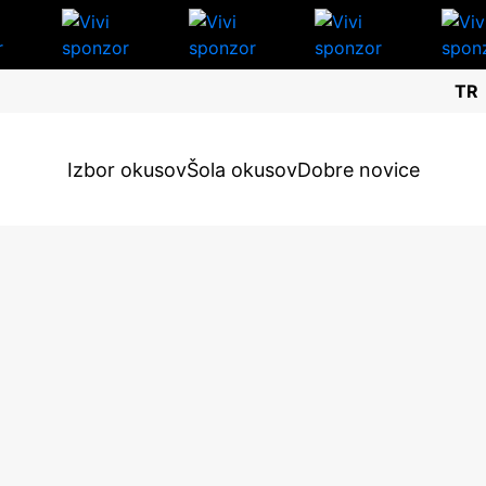
TR
Izbor okusov
Šola okusov
Dobre novice