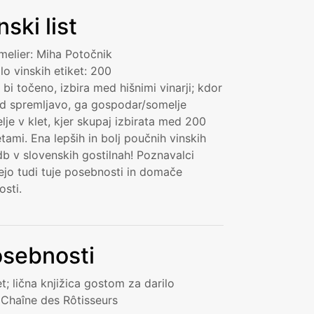
nski list
elier: Miha Potočnik
ilo vinskih etiket: 200
 bi točeno, izbira med hišnimi vinarji; kdor
ad spremljavo, ga gospodar/somelje
lje v klet, kjer skupaj izbirata med 200
etami. Ena lepših in bolj poučnih vinskih
b v slovenskih gostilnah! Poznavalci
ejo tudi tuje posebnosti in domače
osti.
sebnosti
et; lična knjižica gostom za darilo
 Chaîne des Rôtisseurs