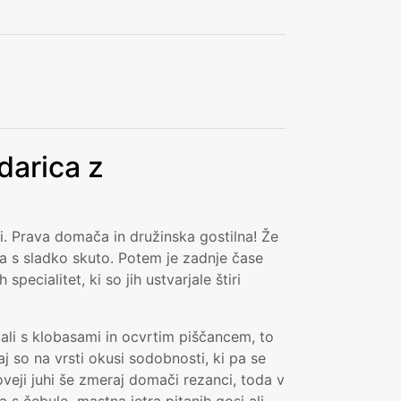
darica z
jni. Prava domača in družinska gostilna! Že
a s sladko skuto. Potem je zadnje čase
ecialitet, ki so jih ustvarjale štiri
ali s klobasami in ocvrtim piščancem, to
aj so na vrsti okusi sodobnosti, ki pa se
oveji juhi še zmeraj domači rezanci, toda v
a s čebulo, mastna jetra pitanih gosi ali