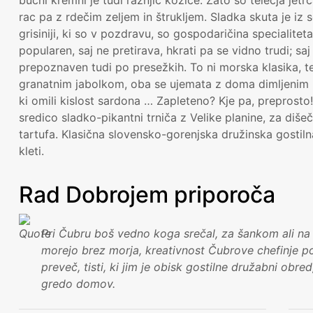
rac pa z rdečim zeljem in štrukljem. Sladka skuta je i
grisiniji, ki so v pozdravu, so gospodaričina specialitet
popularen, saj ne pretirava, hkrati pa se vidno trudi; s
prepoznaven tudi po presežkih. To ni morska klasika, 
granatnim jabolkom, oba se ujemata z doma dimljenim b
ki omili kislost sardona … Zapleteno? Kje pa, preprost
sredico sladko-pikantni trniča z Velike planine, za diš
tartufa. Klasična slovensko-gorenjska družinska gostilna,
kleti.
Rad Dobrojem priporoča
Pri Čubru boš vedno koga srečal, za šankom ali na 
morejo brez morja, kreativnost Čubrove chefinje po
preveč, tisti, ki jim je obisk gostilne družabni obre
gredo domov.