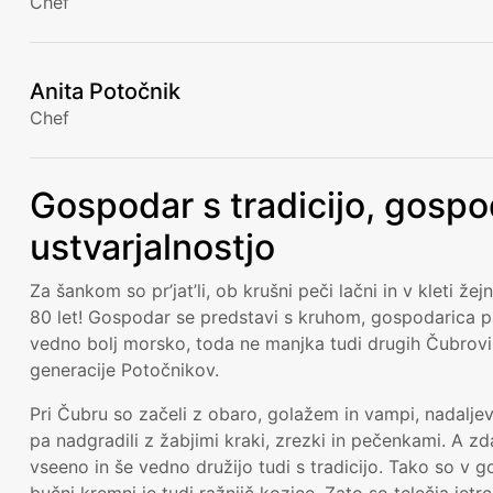
Chef
Anita Potočnik
Chef
Gospodar s tradicijo, gospo
ustvarjalnostjo
Za šankom so pr’jat’li, ob krušni peči lačni in v kleti že
80 let! Gospodar se predstavi s kruhom, gospodarica p
vedno bolj morsko, toda ne manjka tudi drugih Čubrovih sp
generacije Potočnikov.
Pri Čubru so začeli z obaro, golažem in vampi, nadaljev
pa nadgradili z žabjimi kraki, zrezki in pečenkami. A zd
vseeno in še vedno družijo tudi s tradicijo. Tako so v g
bučni kremni je tudi ražnjič kozice. Zato so telečja jetrc