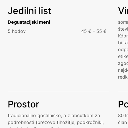
Jedilni list
Vi
Degustacijski meni
somm
štev
5 hodov
45 € - 55 €
Kdor
bi r
odpe
etik
zgod
najd
redk
Prostor
Po
tradicionalno gostilniško, a z občutkom za
80 l
podrobnosti (brezovo tihožitje, podkrožniki,
član