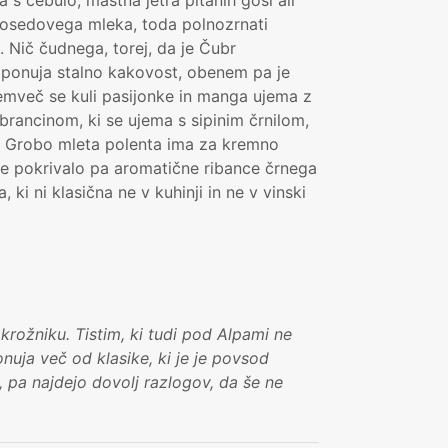
z sosedovega mleka, toda polnozrnati
a. Nič čudnega, torej, da je Čubr
aj ponuja stalno kakovost, obenem pa je
temveč se kuli pasijonke in manga ujema z
rancinom, ki se ujema s sipinim črnilom,
o! Grobo mleta polenta ima za kremno
eče pokrivalo pa aromatične ribance črnega
 ki ni klasična ne v kuhinji in ne v vinski
krožniku. Tistim, ki tudi pod Alpami ne
nuja več od klasike, ki je je povsod
d, pa najdejo dovolj razlogov, da še ne