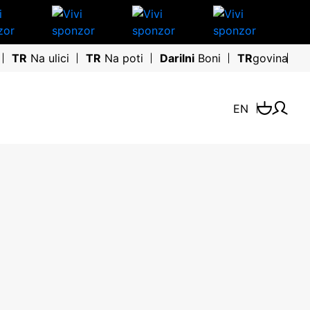
TR
Na ulici
TR
Na poti
Darilni
Boni
TR
govina
EN