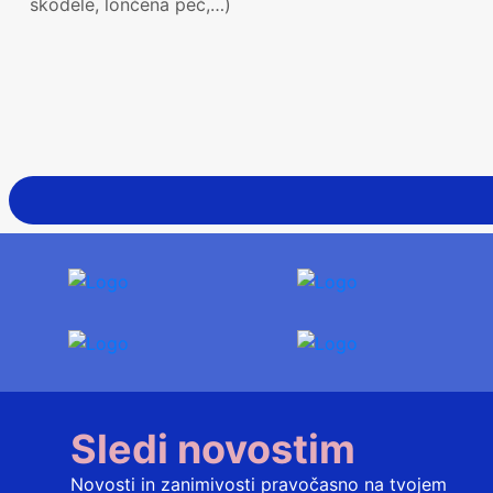
skodele, lončena peč,…)
Sledi novostim
Novosti in zanimivosti pravočasno na tvojem