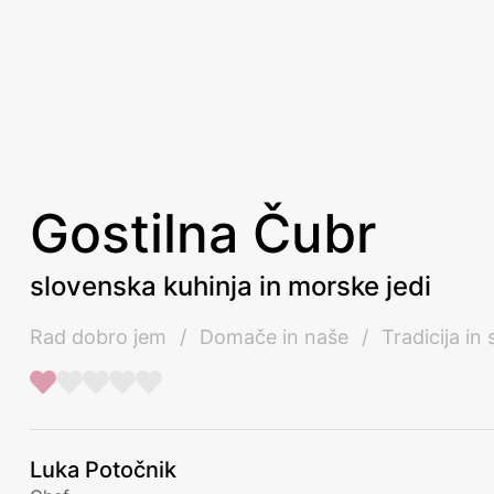
Gostilna Čubr
slovenska kuhinja in morske jedi
Rad dobro jem
/
Domače in naše
/
Tradicija in
Luka Potočnik