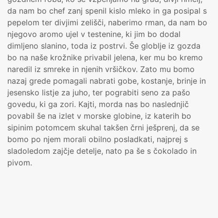
da nam bo chef zanj spenil kislo mleko in ga posipal s
pepelom ter divjimi zelišči, naberimo rman, da nam bo
njegovo aromo ujel v testenine, ki jim bo dodal
dimljeno slanino, toda iz postrvi. Še globlje iz gozda
bo na naše krožnike privabil jelena, ker mu bo kremo
naredil iz smreke in njenih vršičkov. Zato mu bomo
nazaj grede pomagali nabrati gobe, kostanje, brinje in
jesensko listje za juho, ter pograbiti seno za pašo
govedu, ki ga zori. Kajti, morda nas bo naslednjič
povabil še na izlet v morske globine, iz katerih bo
sipinim potomcem skuhal takšen črni ješprenj, da se
bomo po njem morali obilno posladkati, najprej s
sladoledom zajčje detelje, nato pa še s čokolado in
pivom.