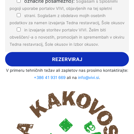
označite posamezno):
Soglašam s
Splošnimi
pogoji
uporabe portalov VIVI, objavljenih na tej spletni
strani.
Soglašam z
obdelavo mojih osebnih
podatkov
za namen izvajanja Tedna restavracij, Šole okusov
in izvajanje storitev portalov VIVI.
Želim biti
obveščen/-a o novostih, promocijah in spremembah v okviru
Tedna restavracij, Šole okusov in Izbor okusov.
REZERVIRAJ
V primeru tehničnih težav ali zapletov nas prosimo kontaktirajte:
+386 41 931 669
ali na
info@vivi.si
.