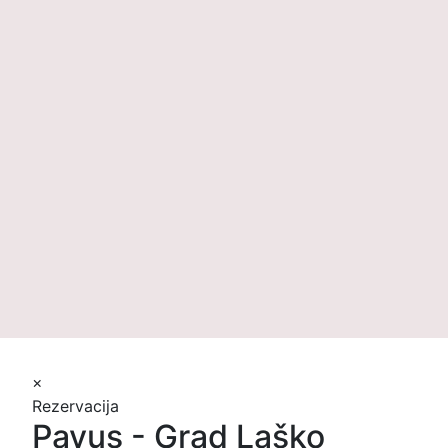
Obisk 2021
Grad Tabor je bil prvič omenjen že 1145. Pričevanja ga opisujejo
kot last Celjskih grofov. Po turškem požigu leta 1487 je bil
predelan v protiturški tabor; od tod ime Grad Tabor. Pivovarna
Laško je grad obnovila 1988. Avtorji obnove so dobili zanjo
Več
Plečnikovo nagrado za arhitekturo. Restavracijo so odprli 1989.
Katja in Marko Pavčnik sta postala najemnika gradu 2011. Leta
2019 je občina Laško z državo sklenila pogodbo o
dolgotrajnem najemu in ga tako ohranila v rokah Laščanov.
×
Rezervacija
Pavus - Grad Laško