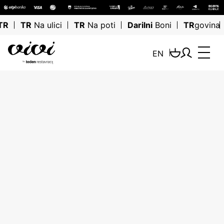
TR
TR
Na ulici
TR
Na poti
Darilni
Boni
TR
govina
EN