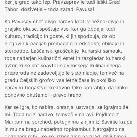
ker je grad tako lep. Pravzaprav je tudi laški Grad
Tabor
doživetje – toda zaradi Pavusa!
Ko Pavusov chef divjo naravo kroti v nežno-divje in
grajske okuse, spoštuje vse, kar ga obdaja, tudi
kulturo, tradicijo in goste, ki jih spodbuja, da ob
njegovih kreacijah premagajo predsodke, običaje in
stereotipe. Laščanski graščak je
kuharski samouk,
toda nadarjen kulinarični estet in razgledan kuharski
avtor, ki se kot soavtor slovenskega kulinaričnega
preporoda ne zadovoljuje le s pomladjo, temveč na
gradu Celjskih grofov vse letne čase in okoliško
naravno bogastvo kreativno tako uporablja, da lahko
ponovno okušamo – pravo hrano.
Ker se igra, ko nabira, ohranja, ustvarja, se igrajmo še
mi. Toda ne z naravo, temveč v naravi. Pojdimo z
Markom na sprehod, potegnimo z njim iz Savinje krapa
in mu na bregu naberimo topinambur. Natrgajmo na
gozdnem robu, ko se vzpenjamo na grad, divji hmelj,