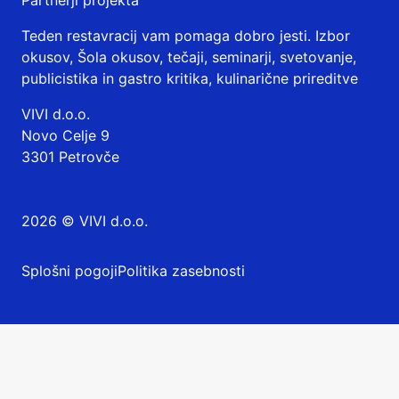
Teden restavracij vam pomaga dobro jesti. Izbor
okusov, Šola okusov, tečaji, seminarji, svetovanje,
publicistika in gastro kritika, kulinarične prireditve
VIVI d.o.o.
Novo Celje 9
3301 Petrovče
2026 © VIVI d.o.o.
Splošni pogoji
Politika zasebnosti