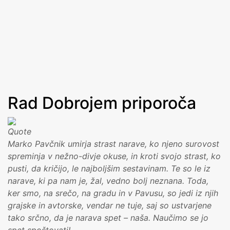
Obisk 2021
Grad Tabor je bil prvič omenjen že 1145. Pričevanja ga
opisujejo kot last Celjskih grofov. Po turškem požigu leta
1487 je bil predelan v protiturški tabor; od tod ime Grad
Več
Tabor. Pivovarna Laško je grad obnovila 1988. Avtorji
obnove so dobili zanjo Plečnikovo nagrado za arhitekturo.
Restavracijo so odprli 1989. Katja in Marko Pavčnik sta
Rad Dobrojem priporoča
postala najemnika gradu 2011. Leta 2019 je občina Laško
z državo sklenila pogodbo o dolgotrajnem najemu in ga
tako ohranila v rokah Laščanov.
Marko Pavčnik umirja strast narave, ko njeno surovost
spreminja v nežno-divje okuse, in kroti svojo strast, ko
pusti, da kričijo, le najboljšim sestavinam. Te so le iz
narave, ki pa nam je, žal, vedno bolj neznana. Toda,
ker smo, na srečo, na gradu in v Pavusu, so jedi iz njih
grajske in avtorske, vendar ne tuje, saj so ustvarjene
tako srčno, da je narava spet – naša. Naučimo se jo
spet spoštovati!