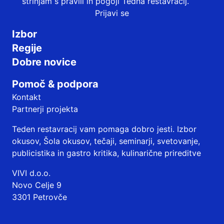
strinjam s
pravili in pogoji
Tedna restavracij.
Prijavi se
Izbor
Regije
Dobre novice
Pomoč & podpora
Kontakt
Partnerji projekta
Teden restavracij vam pomaga dobro jesti. Izbor
okusov, Šola okusov, tečaji, seminarji, svetovanje,
publicistika in gastro kritika, kulinarične prireditve
VIVI d.o.o.
Novo Celje 9
3301 Petrovče