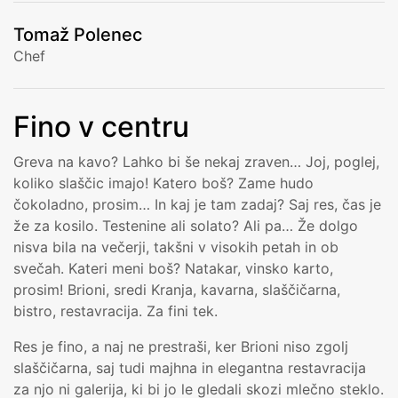
Tomaž Polenec
Chef
Fino v centru
Greva na kavo? Lahko bi še nekaj zraven… Joj, poglej,
koliko slaščic imajo! Katero boš? Zame hudo
čokoladno, prosim… In kaj je tam zadaj? Saj res, čas je
že za kosilo. Testenine ali solato? Ali pa… Že dolgo
nisva bila na večerji, takšni v visokih petah in ob
svečah. Kateri meni boš? Natakar, vinsko karto,
prosim! Brioni, sredi Kranja, kavarna, slaščičarna,
bistro, restavracija. Za fini tek.
Res je fino, a naj ne prestraši, ker Brioni niso zgolj
slaščičarna, saj tudi majhna in elegantna restavracija
za njo ni galerija, ki bi jo le gledali skozi mlečno steklo.