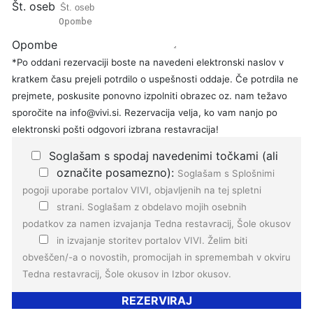
Št. oseb
Opombe
*Po oddani rezervaciji boste na navedeni elektronski naslov v
kratkem času prejeli potrdilo o uspešnosti oddaje. Če potrdila ne
prejmete, poskusite ponovno izpolniti obrazec oz. nam težavo
sporočite na info@vivi.si. Rezervacija velja, ko vam nanjo po
elektronski pošti odgovori izbrana restavracija!
Soglašam s spodaj navedenimi točkami (ali
označite posamezno):
Soglašam s
Splošnimi
pogoji
uporabe portalov VIVI, objavljenih na tej spletni
strani.
Soglašam z
obdelavo mojih osebnih
podatkov
za namen izvajanja Tedna restavracij, Šole okusov
in izvajanje storitev portalov VIVI.
Želim biti
obveščen/-a o novostih, promocijah in spremembah v okviru
Tedna restavracij, Šole okusov in Izbor okusov.
REZERVIRAJ