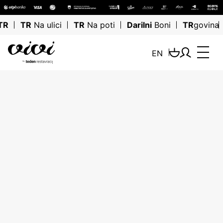
TR
TR
Na ulici
TR
Na poti
Darilni
Boni
TR
govina
EN