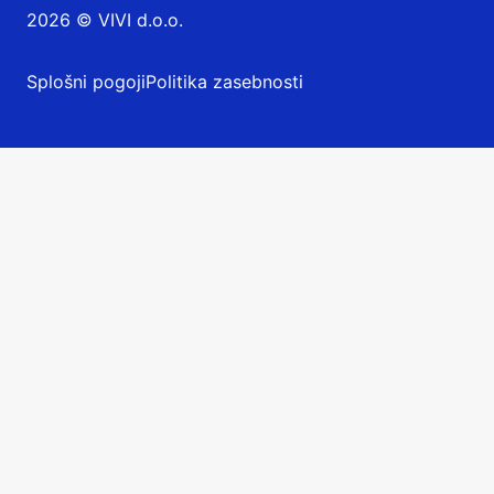
2026 © VIVI d.o.o.
Splošni pogoji
Politika zasebnosti
Prijava
v sistem Vivi
Prijava v spletno TRgovino in sistem za restavracije
sodelujoče v Tednu restavracij.
Email naslov:
Geslo: