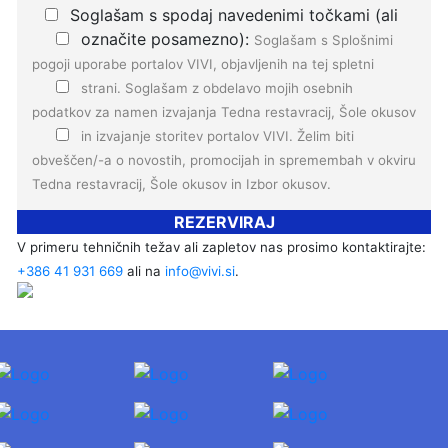
Soglašam s spodaj navedenimi točkami (ali
označite posamezno):
Soglašam s
Splošnimi
pogoji
uporabe portalov VIVI, objavljenih na tej spletni
strani.
Soglašam z
obdelavo mojih osebnih
podatkov
za namen izvajanja Tedna restavracij, Šole okusov
in izvajanje storitev portalov VIVI.
Želim biti
obveščen/-a o novostih, promocijah in spremembah v okviru
Tedna restavracij, Šole okusov in Izbor okusov.
REZERVIRAJ
V primeru tehničnih težav ali zapletov nas prosimo kontaktirajte:
+386 41 931 669
ali na
info@vivi.si
.