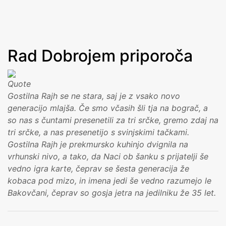
zdaj stara gostilna v celoti obnovljena in nova. Ohranila je
vso svojo domačnost in ji dodala elegantno sodobnost, v
Več
jedilnici in na terasi.
Rad Dobrojem priporoča
Gostilna Rajh se ne stara, saj je z vsako novo
generacijo mlajša. Če smo včasih šli tja na bograč, a
so nas s čuntami presenetili za tri srčke, gremo zdaj na
tri srčke, a nas presenetijo s svinjskimi tačkami.
Gostilna Rajh je prekmursko kuhinjo dvignila na
vrhunski nivo, a tako, da Naci ob šanku s prijatelji še
vedno igra karte, čeprav se šesta generacija že
kobaca pod mizo, in imena jedi še vedno razumejo le
Bakovčani, čeprav so gosja jetra na jedilniku že 35 let.