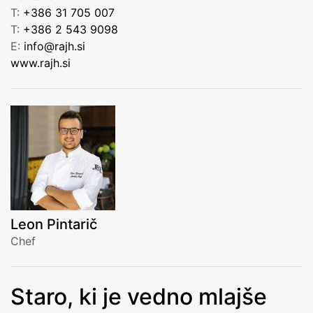
T:
+386 31 705 007
T:
+386 2 543 9098
E:
info@rajh.si
www.rajh.si
Leon Pintarič
Chef
Staro, ki je vedno mlajše