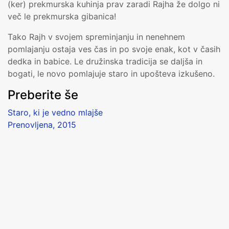
(ker) prekmurska kuhinja prav zaradi Rajha že dolgo ni
več le prekmurska gibanica!
Tako Rajh v svojem spreminjanju in nenehnem
pomlajanju ostaja ves čas in po svoje enak, kot v časih
dedka in babice. Le družinska tradicija se daljša in
bogati, le novo pomlajuje staro in upošteva izkušeno.
Preberite še
Staro, ki je vedno mlajše
Prenovljena, 2015
Obisk 2021
Gostilna Rajh je lockdown odlično izkoristila, tako da je