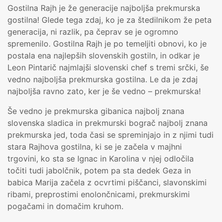
Gostilna Rajh je že generacije najboljša prekmurska
gostilna! Glede tega zdaj, ko je za štedilnikom že peta
generacija, ni razlik, pa čeprav se je ogromno
spremenilo. Gostilna Rajh je po temeljiti obnovi, ko je
postala ena najlepših slovenskih gostiln, in odkar je
Leon Pintarič najmlajši slovenski chef s tremi srčki, še
vedno najboljša prekmurska gostilna. Le da je zdaj
najboljša ravno zato, ker je še vedno – prekmurska!
Še vedno je prekmurska gibanica najbolj znana
slovenska sladica in prekmurski bograč najbolj znana
prekmurska jed, toda časi se spreminjajo in z njimi tudi
stara Rajhova gostilna, ki se je začela v majhni
trgovini, ko sta se Ignac in Karolina v njej odločila
točiti tudi jabolčnik, potem pa sta dedek Geza in
babica Marija začela z ocvrtimi piščanci, slavonskimi
ribami, preprostimi enolončnicami, prekmurskimi
pogačami in domačim kruhom.