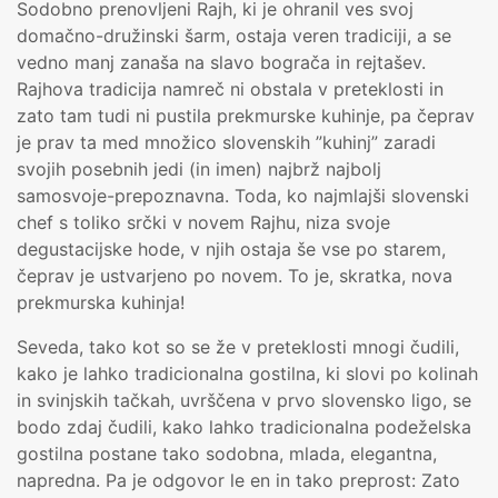
Sodobno prenovljeni Rajh, ki je ohranil ves svoj
domačno-družinski šarm, ostaja veren tradiciji, a se
vedno manj zanaša na slavo bograča in rejtašev.
Rajhova tradicija namreč ni obstala v preteklosti in
zato tam tudi ni pustila prekmurske kuhinje, pa čeprav
je prav ta med množico slovenskih ”kuhinj” zaradi
svojih posebnih jedi (in imen) najbrž najbolj
samosvoje-prepoznavna. Toda, ko najmlajši slovenski
chef s toliko srčki v novem Rajhu, niza svoje
degustacijske hode, v njih ostaja še vse po starem,
čeprav je ustvarjeno po novem. To je, skratka, nova
prekmurska kuhinja!
Seveda, tako kot so se že v preteklosti mnogi čudili,
kako je lahko tradicionalna gostilna, ki slovi po kolinah
in svinjskih tačkah, uvrščena v prvo slovensko ligo, se
bodo zdaj čudili, kako lahko tradicionalna podeželska
gostilna postane tako sodobna, mlada, elegantna,
napredna. Pa je odgovor le en in tako preprost: Zato