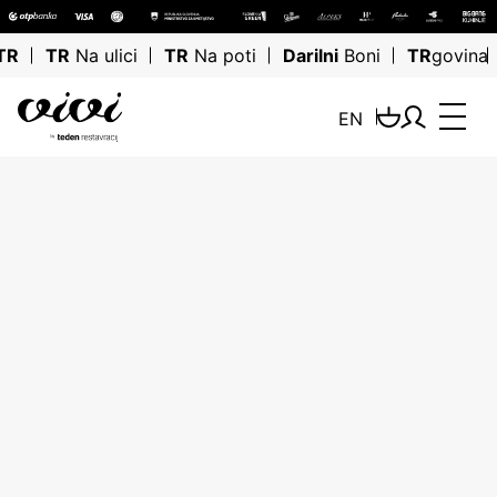
TR
TR
Na ulici
TR
Na poti
Darilni
Boni
TR
govina
EN