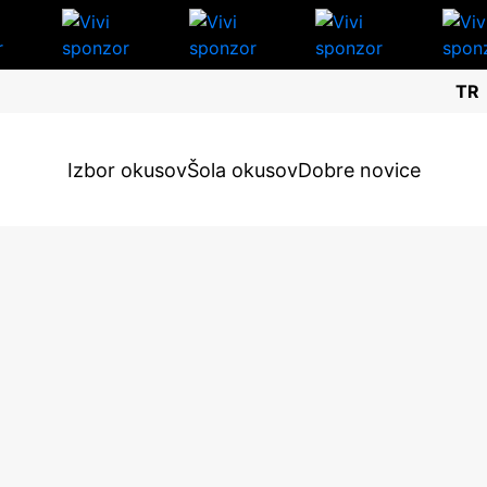
TR
Izbor okusov
Šola okusov
Dobre novice