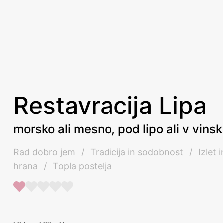
Restavracija Lipa
morsko ali mesno, pod lipo ali v vinski
Rad dobro jem
/
Tradicija in sodobnost
/
Izlet 
hrana
/
Topla postelja