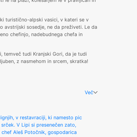
 le na plaži, kolesarjem le v pravljicah in
i turistično-alpski vasici, v kateri se v
jo avstrijski sosedje, ne da preživeti. Le da
aljeno chefinjo, nadebudnega chefa in
, temveč tudi Kranjski Gori, da je tudi
oljuben, z nasmehom in srcem, skratka!
Več
ignjih, v restavraciji, ki namesto pic
srček. V Lipi si presenečen zato,
e: chef Aleš Potočnik, gospodarica