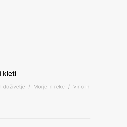
 kleti
in doživetje
/
Morje in reke
/
Vino in