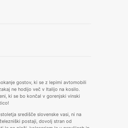
mokanje gostov, ki se z lepimi avtomobili
akaj ne hodijo več v Italijo na kosilo.
i, ki se bo končal v gorenjski vinski
tico!
stoletja središče slovenske vasi, ni na
elezniški postaji, dovolj stran od