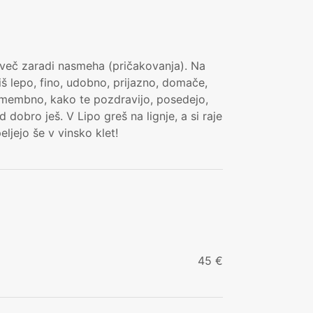
mveč zaradi nasmeha (pričakovanja). Na
š lepo, fino, udobno, prijazno, domače,
pomembno, kako te pozdravijo, posedejo,
 dobro ješ. V Lipo greš na lignje, a si raje
ljejo še v vinsko klet!
45 €