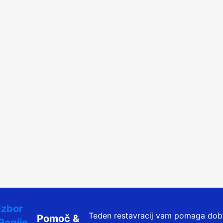
Izbor
Teden restavracij vam pomaga dobro 
Pomoč &
Regije