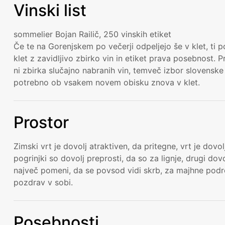
Vinski list
sommelier Bojan Railič, 250 vinskih etiket
Če te na Gorenjskem po večerji odpeljejo še v klet, ti p
klet z zavidljivo zbirko vin in etiket prava posebnost. P
ni zbirka slučajno nabranih vin, temveč izbor slovenske 
potrebno ob vsakem novem obisku znova v klet.
Prostor
Zimski vrt je dovolj atraktiven, da pritegne, vrt je dovol
pogrinjki so dovolj preprosti, da so za lignje, drugi do
največ pomeni, da se povsod vidi skrb, za majhne podro
pozdrav v sobi.
Posebnosti