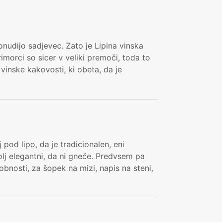
onudijo sadjevec. Zato je Lipina vinska
rimorci so sicer v veliki premoči, toda to
vinske kakovosti, ki obeta, da je
j pod lipo, da je tradicionalen, eni
volj elegantni, da ni gneče. Predvsem pa
bnosti, za šopek na mizi, napis na steni,