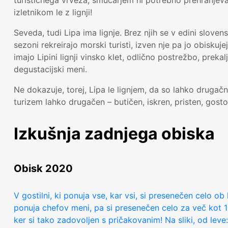
turističnega vrveža, smučarjem ni potrebno prehranjevati
izletnikom le z lignji!
Seveda, tudi Lipa ima lignje. Brez njih se v edini slovensk
sezoni rekreirajo morski turisti, izven nje pa jo obiskuje
imajo Lipini lignji vinsko klet, odlično postrežbo, prek
degustacijski meni.
Ne dokazuje, torej, Lipa le lignjem, da so lahko drugačni
turizem lahko drugačen – butičen, iskren, pristen, gost
Izkušnja zadnjega obiska
Obisk 2020
V gostilni, ki ponuja vse, kar vsi, si presenečen celo ob l
ponuja chefov meni, pa si presenečen celo za več kot 1 
ker si tako zadovoljen s pričakovanim! Na sliki, od lev