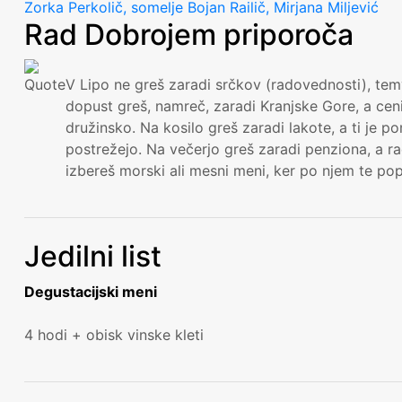
Zorka Perkolič, somelje Bojan Railič, Mirjana Miljević
Rad Dobrojem priporoča
V Lipo ne greš zaradi srčkov (radovednosti), te
dopust greš, namreč, zaradi Kranjske Gore, a ceni
družinsko. Na kosilo greš zaradi lakote, a ti je 
postrežejo. Na večerjo greš zaradi penziona, a rad
izbereš morski ali mesni meni, ker po njem te pope
Jedilni list
Degustacijski meni
4 hodi + obisk vinske kleti