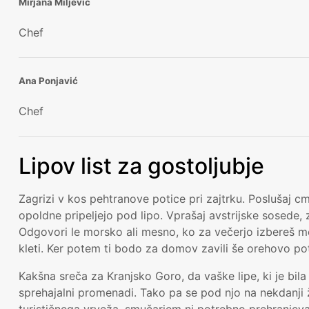
Mirjana Miljević
Chef
Ana Ponjavić
Chef
Lipov list za gostoljubje
Zagrizi v kos pehtranove potice pri zajtrku. Poslušaj c
opoldne pripeljejo pod lipo. Vprašaj avstrijske sosede, z
Odgovori le morsko ali mesno, ko za večerjo izbereš men
kleti. Ker potem ti bodo za domov zavili še orehovo po
Kakšna sreča za Kranjsko Goro, da vaške lipe, ki je bila 
sprehajalni promenadi. Tako pa se pod njo na nekdanji ž