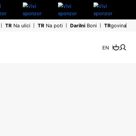
TR
Na ulici
TR
Na poti
Darilni
Boni
TR
govina
EN