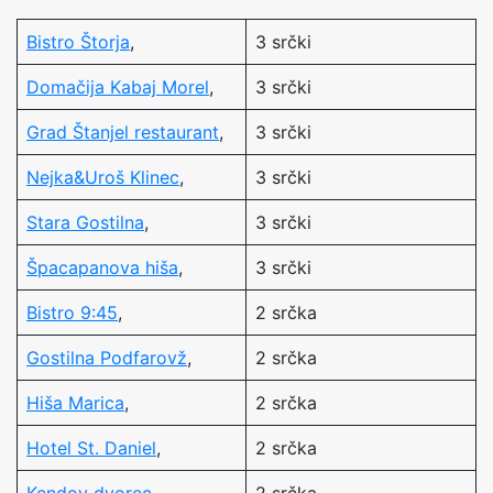
Bistro Štorja
,
3 srčki
Domačija Kabaj Morel
,
3 srčki
Grad Štanjel restaurant
,
3 srčki
Nejka&Uroš Klinec
,
3 srčki
Stara Gostilna
,
3 srčki
Špacapanova hiša
,
3 srčki
Bistro 9:45
,
2 srčka
Gostilna Podfarovž
,
2 srčka
Hiša Marica
,
2 srčka
Hotel St. Daniel
,
2 srčka