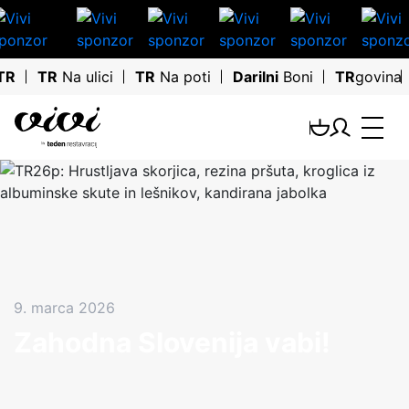
TR
TR
Na ulici
TR
Na poti
Darilni
Boni
TR
govina
9. marca 2026
Zahodna Slovenija vabi!