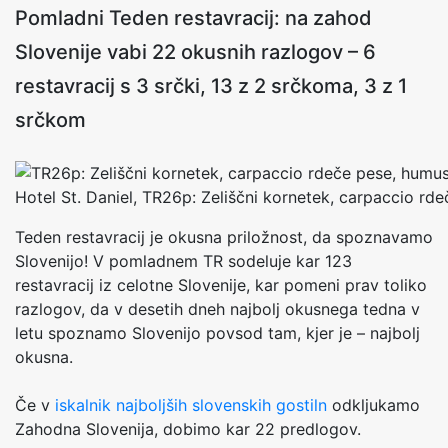
Pomladni Teden restavracij: na zahod
Slovenije vabi 22 okusnih razlogov – 6
restavracij s 3 srčki, 13 z 2 srčkoma, 3 z 1
srčkom
Hotel St. Daniel, TR26p: Zeliščni kornetek, carpaccio rd
Teden restavracij je okusna priložnost, da spoznavamo
Slovenijo! V pomladnem TR sodeluje kar 123
restavracij iz celotne Slovenije, kar pomeni prav toliko
razlogov, da v desetih dneh najbolj okusnega tedna v
letu spoznamo Slovenijo povsod tam, kjer je – najbolj
okusna.
Če v
iskalnik najboljših slovenskih gostiln
odkljukamo
Zahodna Slovenija, dobimo kar 22 predlogov.