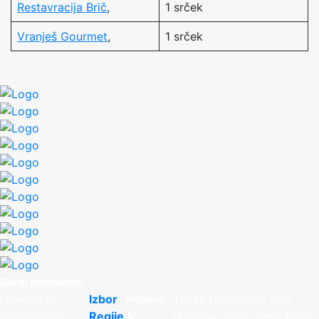
Restavracija Brič
,
1 srček
Vranješ Gourmet
,
1 srček
Sledi novostim
Novosti in
Izbor
Pomoč
Teden restavracij vam
zanimivosti
Regije
&
pomaga dobro jesti. Izbor